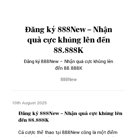
Đăng ký 888New – Nhận
quà cực khủng lên đến
88.888K
Đăng ký 888New – Nhận quà cực khủng lên
đến 88.888K
888New
10th August 2025
Đăng ký 888New – Nhận quà cực khủng lên
đến 88.888K
Cá cược thể thao tại 888New cũng là một điểm