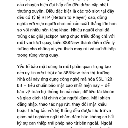
câu chuyện hiện đại hấp dẫn đều được cập nhật
thường xuyên. Điều đặc biệt là các trò slot tại đây
đều có tỷ lệ RTP (Return to Player) cao, đồng
nghĩa với việc người chơi có xác suất thắng lớn hơn
so với nhiều nền tảng khác. Nhiều người chơi đã
trúng các giải jackpot hàng chục triệu đồng chỉ với
một vài lượt quay, biến 888New thành điểm đến lý
tưởng cho những ai yêu thích may rủi và sự hồi hộp
trong từng vòng quay.
Yếu tố bảo mật cũng là một phần quan trọng tạo
nên uy tín vượt trội của 888New trên thị trường.
Nhà cái này ứng dụng công nghệ mã hóa SSL 128-
bit – tiêu chuẩn bảo mật cao nhất hiện nay – để
bảo vệ toàn bộ thông tin cá nhân, dữ liệu tài khoản
và giao dịch tài chính của người dùng. Mỗi phiên
đăng nhập, thao tác nạp rút, thay đổi mật khẩu
hoặc tương tác với hệ thống đều được lưu trữ và
giám sát nghiêm ngặt nhằm đảm bảo không có bất
kỳ sự can thiệp trái phép nào từ bên ngoài. Ngoài